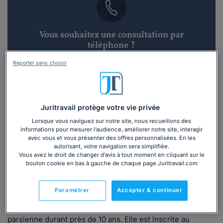
Vous souhaitez une consultation par
téléphone ?
Reporter sans choisir
Consulter immédiatement
ou appelez le
01 75 75 42 33
(8h à 21h du lundi au
vendredi)
Juritravail protège votre vie privée
Lorsque vous naviguez sur notre site, nous recueillons des
informations pour mesurer l’audience, améliorer notre site, interagir
avec vous et vous présenter des offres personnalisées. En les
Vous êtes avocat ?
autorisant, votre navigation sera simplifiée.
Vous avez le droit de changer d’avis à tout moment en cliquant sur le
bouton cookie en bas à gauche de chaque page Juritravail.com
Présentation
Paramétrer
Accepter & continuer
Stéphanie JOURQUIN est avocat en droit du travail depuis
2002. Elle a d'abord exercé sur Paris et la région
parsienne durant près de 10 ans. Elle est inscrite au