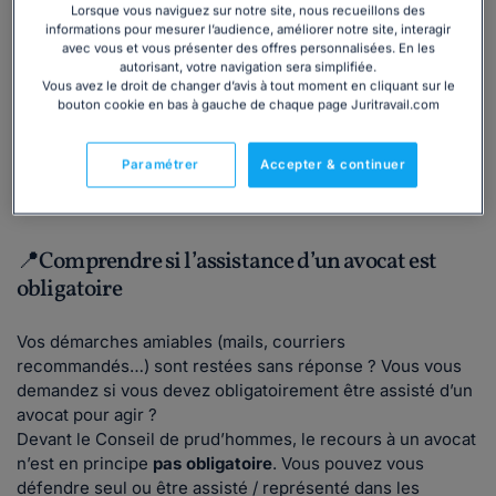
Vous envisagez d’engager une action contre votre
Lorsque vous naviguez sur notre site, nous recueillons des
informations pour mesurer l’audience, améliorer notre site, interagir
employeur ?
avec vous et vous présenter des offres personnalisées. En les
La saisine du
CPH
s’effectue par requête adressée au
autorisant, votre navigation sera simplifiée.
greffe, mais les règles à respecter varient selon la nature
Vous avez le droit de changer d’avis à tout moment en cliquant sur le
bouton cookie en bas à gauche de chaque page Juritravail.com
du litige.
Les
délais de prescription
ne sont pas identiques d’un
contentieux à l’autre, il est donc essentiel de vérifier
Paramétrer
Accepter & continuer
rapidement votre situation.
📍Comprendre si l’assistance d’un avocat est
obligatoire
Vos démarches amiables (mails, courriers
recommandés…) sont restées sans réponse ? Vous vous
demandez si vous devez obligatoirement être assisté d’un
avocat pour agir ?
Devant le Conseil de prud’hommes, le recours à un avocat
n’est en principe
pas obligatoire
. Vous pouvez vous
défendre seul ou être assisté / représenté dans les