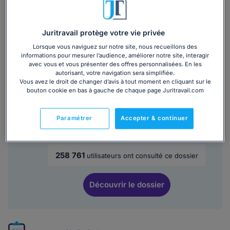
efficacement et en toute confiance
4,5/5
Juritravail protège votre vie privée
Lire les avis
Lorsque vous naviguez sur notre site, nous recueillons des
788 265
utilisateurs ont consulté ce dossier
informations pour mesurer l’audience, améliorer notre site, interagir
avec vous et vous présenter des offres personnalisées. En les
autorisant, votre navigation sera simplifiée.
Découvrir
le dossier
Vous avez le droit de changer d’avis à tout moment en cliquant sur le
bouton cookie en bas à gauche de chaque page Juritravail.com
Paramétrer
Accepter & continuer
Classification professionnelle : quel impact
sur votre statut ?
258 761
utilisateurs ont consulté ce dossier
Découvrir
le dossier