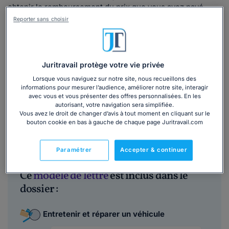
obtenir le remboursement du prix que vous avez payé
pour la réalisation de ce contrôle technique erroné.
Reporter sans choisir
Vous avez contacté par téléphone le centre de contrôle
technique pour tenter de trouver un arrangement ; mais
ce dernier refuse de donner une suite positive à votre
Juritravail protège votre vie privée
demande.
Lorsque vous naviguez sur notre site, nous recueillons des
Vous souhaitez mettre fin à ce litige hors procédure
informations pour mesurer l’audience, améliorer notre site, interagir
judiciaire en le mettant en demeure de vous indemniser et
avec vous et vous présenter des offres personnalisées. En les
autorisant, votre navigation sera simplifiée.
de vous rembourser des frais que vous avez exposés.
Vous avez le droit de changer d’avis à tout moment en cliquant sur le
bouton cookie en bas à gauche de chaque page Juritravail.com
Lire la suite
Paramétrer
Accepter & continuer
Ce
modèle de lettre
est inclus dans le
dossier :
Entretenir et réparer un véhicule