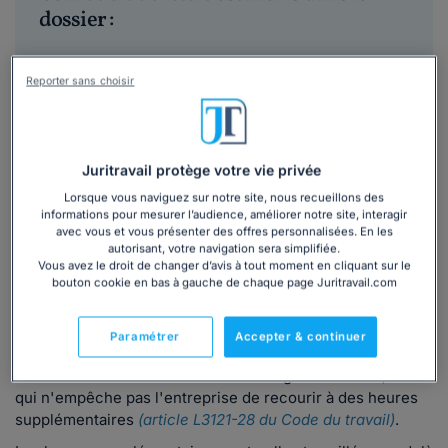
dossier :
Conditions, calcul et rémunération des
Reporter sans choisir
heures supplémentaires
4,5/5
Lire les avis
Juritravail protège votre vie privée
279 269
utilisateurs ont consulté ce dossier
Lorsque vous naviguez sur notre site, nous recueillons des
informations pour mesurer l’audience, améliorer notre site, interagir
Découvrir
le dossier
avec vous et vous présenter des offres personnalisées. En les
autorisant, votre navigation sera simplifiée.
Vous avez le droit de changer d’avis à tout moment en cliquant sur le
bouton cookie en bas à gauche de chaque page Juritravail.com
Ce que
dit la loi
Paramétrer
Accepter & continuer
La loi fixe une durée hebdomadaire légale de travail, ce
qui n'empêche pas l'entreprise de recourir à des heures
supplémentaires
(article L3121-28 du Code du travail)
.