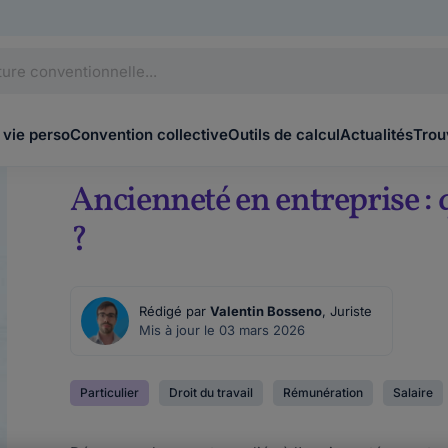
 vie perso
Convention collective
Outils de calcul
Actualités
Trou
Ancienneté en entreprise : q
?
Rédigé par
Valentin Bosseno
, Juriste
Mis à jour le 03 mars 2026
Particulier
Droit du travail
Rémunération
Salaire