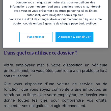
véhicule/modification des conditions d'utilisation ;
Lorsque vous naviguez sur notre site, nous recueillons des
informations pour mesurer l’audience, améliorer notre site, interagir
comment
contester
une sanction liée à l'utilisation du
avec vous et vous présenter des offres personnalisées. En les
véhicule professionnel.
autorisant, votre navigation sera simplifiée.
Vous avez le droit de changer d’avis à tout moment en cliquant sur le
bouton cookie en bas à gauche de chaque page Juritravail.com
Lire la suite
Paramétrer
Accepter & continuer
Dans quel cas utiliser ce dossier ?
Votre employeur met à votre disposition un véhicule
professionnel, ou vous êtes confronté à un problème lié à
son utilisation ?
Que vous disposiez d’une voiture de service ou de
fonction, que vous soyez confronté à une infraction, un
retrait ou un litige avec votre employeur, ce dossier vous
donne toutes les clés pour comprendre vos droits,
respecter vos obligations et agir efficacement.