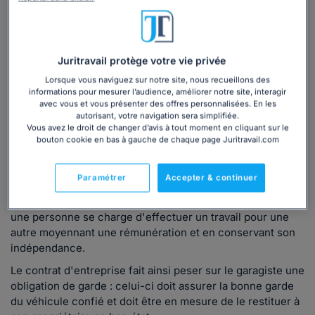
Entretenir et réparer un véhicule
7 063
utilisateurs ont consulté ce dossier
Juritravail protège votre vie privée
Lorsque vous naviguez sur notre site, nous recueillons des
Découvrir
le dossier
informations pour mesurer l’audience, améliorer notre site, interagir
avec vous et vous présenter des offres personnalisées. En les
autorisant, votre navigation sera simplifiée.
Vous avez le droit de changer d’avis à tout moment en cliquant sur le
bouton cookie en bas à gauche de chaque page Juritravail.com
Ce que
dit la loi
Paramétrer
Accepter & continuer
Le client et le garagiste sont liés par un contrat
d'entreprise. Le contrat d'entreprise est celui par lequel
une personne se charge d'effectuer un travail pour une
autre moyennant une rémunération et en conservant son
indépendance.
Le contrat d'entreprise fait ainsi peser sur le garagiste une
obligation de garde : celui-ci doit assurer la bonne garde
du véhicule confié et doit être en mesure de le restituer à