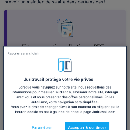
prévoir un maintien de salaire dans certains cas !
Votre convention collective en PDF ou
livret plastifié
Reporter sans choisir
Afin de vous assurer de tous les avantages
garantis par contre convention collective,
pensez à la consulter !
Juritravail protège votre vie privée
Lorsque vous naviguez sur notre site, nous recueillons des
Consulter
informations pour mesurer l’audience, améliorer notre site, interagir
avec vous et vous présenter des offres personnalisées. En les
autorisant, votre navigation sera simplifiée.
Vous avez le droit de changer d’avis à tout moment en cliquant sur le
bouton cookie en bas à gauche de chaque page Juritravail.com
Comment prévenir et justifier mon retard ou
mon absence en cas de grève des transports en
commun ?
Paramétrer
Accepter & continuer