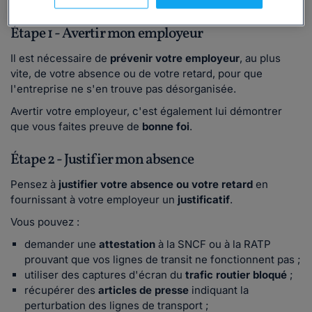
Étape 1 - Avertir mon employeur
Il est nécessaire de
prévenir votre employeur
, au plus
vite, de votre absence ou de votre retard, pour que
l'entreprise ne s'en trouve pas désorganisée.
Avertir votre employeur, c'est également lui démontrer
que vous faites preuve de
bonne foi
.
Étape 2 - Justifier mon absence
Pensez à
justifier votre absence ou votre retard
en
fournissant à votre employeur un
justificatif
.
Vous pouvez :
demander une
attestation
à la SNCF ou à la RATP
prouvant que vos lignes de transit ne fonctionnent pas ;
utiliser des captures d'écran du
trafic routier bloqué
;
récupérer des
articles de presse
indiquant la
perturbation des lignes de transport ;