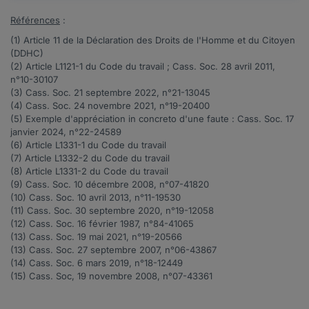
Références
:
(1)
Article 11
de la Déclaration des Droits de l'Homme et du Citoyen
(DDHC)
(2) Article
L1121-1
du Code du travail ; Cass. Soc. 28 avril 2011,
n°
10-30107
(3) Cass. Soc. 21 septembre 2022, n°
21-13045
(4) Cass. Soc. 24 novembre 2021, n°
19-20400
(5) Exemple d'appréciation in concreto d'une faute : Cass. Soc. 17
janvier 2024, n°
22-24589
(6) Article
L1331-1
du Code du travail
(7) Article
L1332-2
du Code du travail
(8) Article
L1331-2
du Code du travail
(9) Cass. Soc. 10 décembre 2008, n°
07-41820
(10) Cass. Soc. 10 avril 2013, n°
11-19530
(11) Cass. Soc. 30 septembre 2020, n°
19-12058
(12) Cass. Soc. 16 février 1987, n°
84-41065
(13) Cass. Soc. 19 mai 2021, n°
19-20566
(13) Cass. Soc. 27 septembre 2007, n°
06-43867
(14) Cass. Soc. 6 mars 2019, n°
18-12449
(15) Cass. Soc, 19 novembre 2008, n°
07-43361