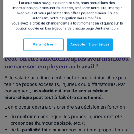
dépasser cette frontière entre sa liberté d'expression, et
Lorsque vous naviguez sur notre site, nous recueillons des
informations pour mesurer l’audience, améliorer notre site, interagir
l'abus de celle-ci. Tant qu'il reste dans cette limite, son
avec vous et vous présenter des offres personnalisées. En les
employeur ne peut pas le sanctionner. Si tel est
autorisant, votre navigation sera simplifiée.
néanmoins le cas, la sanction serait potentiellement
Vous avez le droit de changer d’avis à tout moment en cliquant sur le
annulée par le juge.
bouton cookie en bas à gauche de chaque page Juritravail.com
👓 Consultez cet article :
Licenciement et liberté
d'expression au travail : quels droits et limites ?
Paramétrer
Accepter & continuer
Peut-on être sanctionné après avoir insulté ou
menacé son employeur au travail ?
Si le salarié peut librement émettre une opinion, il ne peut
tenir de propos excessifs, injurieux ou diffamatoires. Par
conséquent,
un salarié qui insulte son supérieur
hiérarchique peut tout à fait être sanctionné.
L'employeur devra alors prendre sa décision en fonction :
du
contexte
dans lequel les propos injurieux ont été
prononcés (humour déplacé, etc.) ;
de la
publicité
faite aux propos injurieux (propos tenus