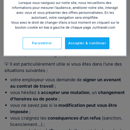
Lorsque vous naviguez sur notre site, nous recueillons des
informations pour mesurer l’audience, améliorer notre site, interagir
avec vous et vous présenter des offres personnalisées. En les
autorisant, votre navigation sera simplifiée.
Vous avez le droit de changer d’avis à tout moment en cliquant sur le
Dans quels cas utiliser ce dossier ?
bouton cookie en bas à gauche de chaque page Juritravail.com
Notre dossier s’adresse aux salariés qui font face à une
Paramétrer
Accepter & continuer
décision de leur employeur impactant leurs conditions de
travail et qui doivent réagir rapidement.
💡 Il est particulièrement utile si vous êtes dans l’une des
situations suivantes :
votre employeur vous demande de
signer un avenant
au contrat de travail
;
vous hésitez à
accepter une mutation
, un
changement
d’horaires ou de poste
;
vous ne savez pas si la
modification peut vous être
imposée
;
vous craignez les
conséquences d’un refus
(sanction,
licenciement…) ;