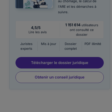
au chômage, le calcul de
l'ARE et les démarches à
suivre.
1 151 614
utilisateurs
4,5/5
ont consulté ce
Lire les avis
dossier
Juristes
Mis à jour
Dossier
PDF illimité
experts
complet
Télécharger le dossier juridique
Obtenir un conseil juridique