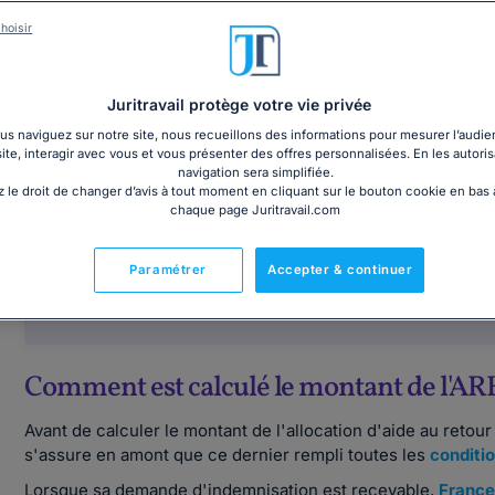
Comment toucher les allocations chômage ?
hoisir
Juritravail protège votre vie privée
s naviguez sur notre site, nous recueillons des informations pour mesurer l’audie
site, interagir avec vous et vous présenter des offres personnalisées. En les autoris
navigation sera simplifiée.
 le droit de changer d’avis à tout moment en cliquant sur le bouton cookie en bas
Pas de revalorisation de l'ARE a
chaque page Juritravail.com
Aucune majorité n’a pu être réunie 
juillet 2026, lors du Conseil d’admin
Paramétrer
Accepter & continuer
journaliers actuels de l'allocation
Comment est calculé le montant de l'AR
Avant de calculer le montant de l'allocation d'aide au retou
s'assure en amont que ce dernier rempli toutes les
conditi
Lorsque sa demande d'indemnisation est recevable,
France