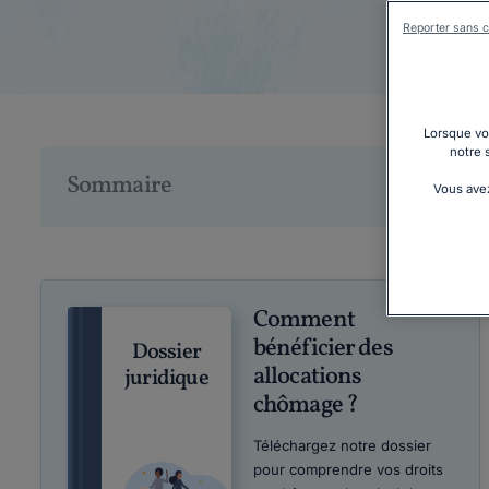
Reporter sans c
Lorsque vou
notre 
Sommaire
Vous avez
Comment
bénéficier des
Dossier
allocations
juridique
chômage ?
Téléchargez notre dossier
pour comprendre vos droits