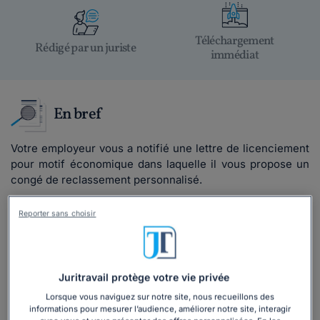
Téléchargement
Rédigé par un juriste
immédiat
En bref
Votre employeur vous a notifié une lettre de licenciement
pour motif économique dans laquelle il vous propose un
congé de reclassement personnalisé.
Vous l'informez de votre refus de bénéficier du congé.
Reporter sans choisir
Lire la suite
Juritravail protège votre vie privée
Ce
modèle de lettre
est inclus dans le
Lorsque vous naviguez sur notre site, nous recueillons des
informations pour mesurer l’audience, améliorer notre site, interagir
dossier :