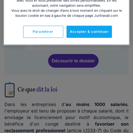
avec vous et vous présenter des offres personnalisées. En les
autorisant, votre navigation sera simplifiée.
Vous avez le droit de changer d’avis à tout moment en cliquant sur le
La fin de contrat des employés de maison :
bouton cookie en bas à gauche de chaque page Juritravail.com
licenciement et démission CESU
Paramétrer
Accepter & continuer
4,5/5
Lire les avis
39 252
utilisateurs ont consulté ce dossier
Découvrir
le dossier
Ce que
dit la loi
Dans les entreprises d'
au moins 1000 salariés
,
l'employeur est tenu de proposer à chaque salarié, dont il
envisage le licenciement pour motif économique, le
bénéfice d'un congé destiné à
favoriser son
reclassement professionnel
(article L1233-71 du Code du