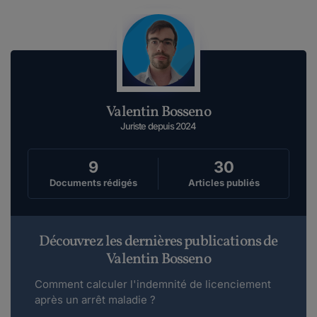
Maddyhp Animateur Communautaire.
le 14-08-2020
Bonjour,Les commentaires sur article
permettent à la Rédaction d'éclaircir un point
in...
Lire plus
Valentin Bosseno
Juriste depuis 2024
bebe.
le 22-09-2010
Concernant le port des EPI au travail, si ces
9
30
tenues ne sont pas nettoyer par l'employeur,...
Documents rédigés
Articles publiés
Lire plus
Découvrez les dernières publications de
Valentin Bosseno
Comment calculer l'indemnité de licenciement
après un arrêt maladie ?