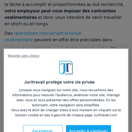
la tâche à accomplir et proportionnées au but recherché,
votre employeur peut vous imposer des contraintes
vestimentaires
et donc vous interdire de venir travailler
en short ou en tongs.
Des
restrictions concernant la tenue
vestimentaire
peuvent en effet être précisées dans :
le
règlement intérieur
applicable à l'entreprise
(3) ;
votre contrat de travail ;
Reporter sans choisir
une note de service ;
ou encore par votre convention collective.
Les restrictions à la liberté de se vêtir sont justifiées et
Juritravail protège votre vie privée
proportionnées lorsqu'il s'agit de :
Lorsque vous naviguez sur notre site, nous recueillons des
répondre à des
impératifs de sécurité
(exemple :
informations pour mesurer l’audience, améliorer notre site, interagir
manipulation de produits dangereux ou de matières
avec vous et vous présenter des offres personnalisées. En les
autorisant, votre navigation sera simplifiée.
dangereuses...) ;
Vous avez le droit de changer d’avis à tout moment en cliquant sur le
satisfaire à des
exigences commerciales
(exemple :
bouton cookie en bas à gauche de chaque page Juritravail.com
contact avec la clientèle, image de l'entreprise...).
La restriction à la liberté de se vêtir ne doit cependant pas
Paramétrer
Accepter & continuer