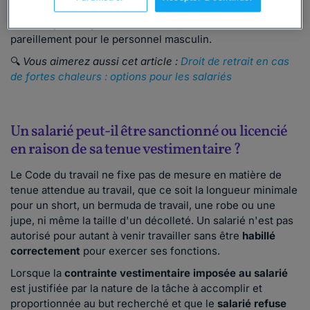
être
arbitraire
, ni
discriminatoire
. Si le port du short est
autorisé pour le personnel féminin, il se doit de l'être
pareillement pour le personnel masculin.
🔍
Vous aimerez aussi cet article :
Droit de retrait en cas
de fortes chaleurs : options pour les salariés
Un salarié peut-il être sanctionné ou licencié
en raison de sa tenue vestimentaire ?
Le Code du travail ne fixe pas de mesure en matière de
tenue attendue au travail, que ce soit la longueur minimale
pour un short, un bermuda de travail, une robe ou une
jupe, ni même la taille d'un décolleté. Un salarié n'est pas
autorisé pour autant à venir travailler sans être
habillé
correctement
pour exercer ses fonctions.
Lorsque la
contrainte vestimentaire imposée au salarié
est justifiée par la nature de la tâche à accomplir et
proportionnée au but recherché et que le
salarié refuse