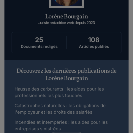
Maddyhp Animateur Communautaire.
Lorène Bourgain
le 15-06-2021
Bonjour, Merci de l'intérêt que vous portez à
Juriste rédactrice web depuis 2023
notre site. Saviez-vous que vous pouve...
Lire plus
25
108
Documents rédigés
Articles publiés
Temak.
le 03-06-2021
Bonjour, Je profite actuellement de la
Découvrez les dernières publications de
portabilitée de la mutuelle de mon ancien
Lorène Bourgain
travail...
Hausse des carburants : les aides pour les
Lire plus
professionnels les plus touchés
Catastrophes naturelles : les obligations de
Maddyhp Animateur Communautaire.
l'employeur et les droits des salariés
le 21-05-2021
Bonjour Adess,Merci de l'intérêt que vous
Incendies et intempéries : les aides pour les
entreprises sinistrées
portez à notre site.Sur Juri...