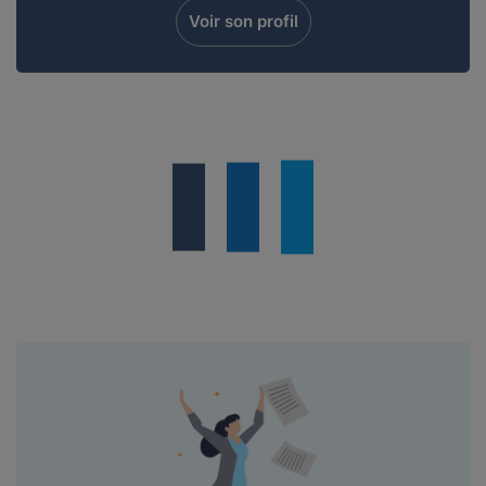
Lire plus
Voir son profil
ADESS.
le 20-05-2021
bonjourje suis licencié pour inaptitude
médicale, (passage en invalidité CAT.2) et je n...
Lire plus
Maddyhp Animateur Communautaire.
le 15-02-2021
Bonjour Hélène21Merci de l'intéret que vous
portez à nos publications.Chaque cas étan...
Lire plus
Helene21.
le 15-02-2021
BonjourJe continue à bénéficier de la