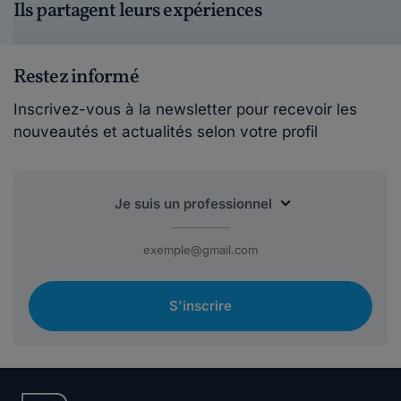
question cependant en ce qui concerne la
Ils partagent leurs expériences
proposi...
Lire plus
Restez informé
christovirg.
Inscrivez-vous à la newsletter pour recevoir les
le 30-10-2018
nouveautés et actualités selon votre profil
mon mari benifici du csp suite un licenciement
le mandataire a fait la demande aupres de l...
Lire plus
catfamilie.
le 12-09-2018
BonjourMerci pour cet article précis et bien
documenté. Néanmoins, une question se pose...
S'inscrire
Lire plus