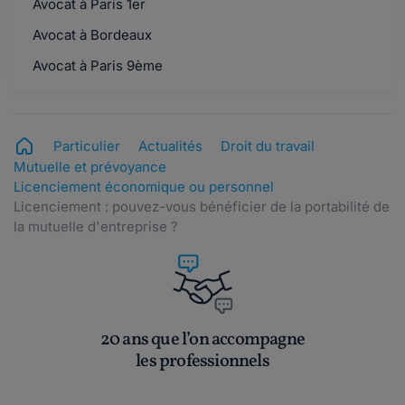
Avocat à Paris 1er
Maddyhp.
Avocat à Bordeaux
le 21-06-2019
BonjourCeldu27Votre cas est assez
Avocat à Paris 9ème
particulier.Vous pouvez expliquer votre
situation sur no...
Lire plus
Particulier
Actualités
Droit du travail
Mutuelle et prévoyance
CELDU27.
Licenciement économique ou personnel
le 20-06-2019
Licenciement : pouvez-vous bénéficier de la portabilité de
Bonjour,Suite à un licenciement économique le
la mutuelle d'entreprise ?
mandataire a annulé la portabilité de la...
Lire plus
Maddyhp.
20 ans que l’on accompagne
le 22-05-2019
les professionnels
Bonjour Céline,Etes-vous certaine d'avoir lu
tout l'article rédigé par les juristes de ...