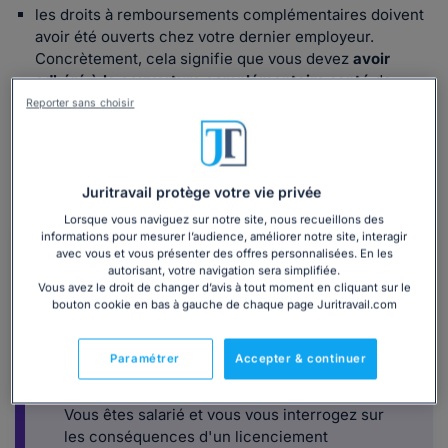
les droits à remboursements complémentaires doivent
avoir été ouverts chez votre dernier employeur.
Concrètement, cela signifie que vous devez
avoir
adhéré à la couverture complémentaire santé
de
l'entreprise lorsque vous faisiez partie de ses
Reporter sans choisir
effectifs ;
la rupture de votre contrat de travail doit vous ouvrir
droit à une indemnisation par l'assurance chômage
,
Juritravail protège votre vie privée
ce dont vous devez être en mesure de
justifier
.
Lorsque vous naviguez sur notre site, nous recueillons des
informations pour mesurer l’audience, améliorer notre site, interagir
avec vous et vous présenter des offres personnalisées. En les
autorisant, votre navigation sera simplifiée.
Vous avez le droit de changer d’avis à tout moment en cliquant sur le
bouton cookie en bas à gauche de chaque page Juritravail.com
Défendre ses droits lors d'un
Paramétrer
Accepter & continuer
licenciement économique
Vous êtes salarié et vous vous interrogez sur
les conséquences d'un licenciement