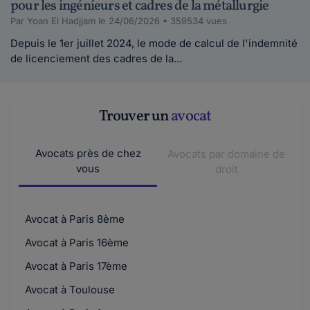
brudelg.
pour les ingénieurs et cadres de la métallurgie
le 30-01-2020
Par Yoan El Hadjjam le 24/06/2026 • 359534 vues
Bonjour, J’ai démissionné de l'entreprise dans
Depuis le 1er juillet 2024, le mode de calcul de l'indemnité
laquelle je travalliai pour partir...
de licenciement des cadres de la...
Lire plus
Maddyhp Animateur Communautaire.
Trouver un
avocat
le 07-10-2019
Bonjour Lily6rose, Vous évoquez deux sujets
Avocats près de chez
Avocats par domaine de
bien distincts.Vous pouvez expliquer votre si...
vous
droit
Lire plus
lily6rose.
Avocat à Paris 8ème
le 02-10-2019
Avocat à Paris 16ème
Bonjour, Je viens de quitter mon entreprise et
je bénéficie de l'aide au retour à l...
Avocat à Paris 17ème
Lire plus
Avocat à Toulouse