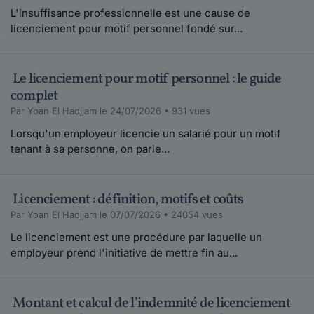
le 30-06-2020
L'insuffisance professionnelle est une cause de
BonjourSaviez-vous que vous avez la possibilité
licenciement pour motif personnel fondé sur...
de participer à une discussion sur nos ...
Lire plus
Le licenciement pour motif personnel : le guide
complet
Marieloulou74.
Par Yoan El Hadjjam le 24/07/2026 • 931 vues
le 26-06-2020
Bonjour,J'ai été licenciée économique en
Lorsqu'un employeur licencie un salarié pour un motif
décembre 2019 et j'ai bénéficié de la por...
tenant à sa personne, on parle...
Lire plus
Licenciement : définition, motifs et coûts
Maddyhp Animateur Communautaire.
Par Yoan El Hadjjam le 07/07/2026 • 24054 vues
le 31-01-2020
Le licenciement est une procédure par laquelle un
Bonjour,Juritravail met à votre disposition un
employeur prend l'initiative de mettre fin au...
certain nombre d'informations et de docume...
Lire plus
Montant et calcul de l’indemnité de licenciement