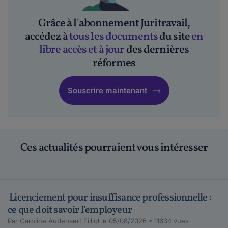
portabilité de la mutuelle de groupe de ma
derni...
Grâce à l'abonnement Juritravail,
Lire plus
accédez à
tous les documents
du site
en
libre accès et à jour
des dernières
réformes
Maddyhp Animateur Communautaire.
le 16-09-2020
Bonjour,Saviez-vous que vous avez la
Souscrire maintenant
possibilité de participer à une discus...
Lire plus
ValentinaM20.
Ces actualités pourraient vous intéresser
le 16-09-2020
Bonjour, J'ai eu un licenciement économique
fin décembre 2019 et je devais bénéficier ...
Lire plus
Licenciement pour insuffisance professionnelle :
ce que doit savoir l’employeur
Maddyhp Animateur Communautaire.
Par Caroline Audenaert Filliol le 05/08/2026 • 11634 vues