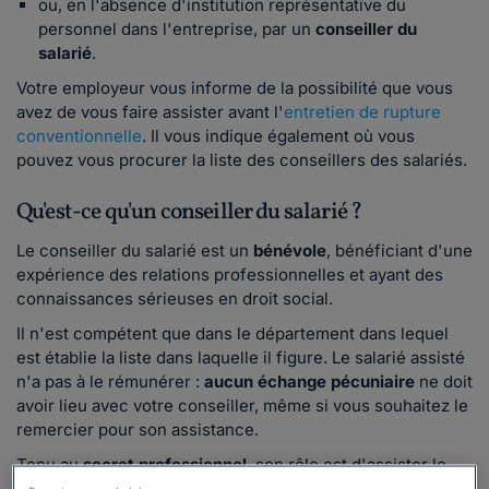
ou, en l'absence d'institution représentative du
personnel dans l'entreprise, par un
conseiller du
salarié
.
Votre employeur vous informe de la possibilité que vous
avez de vous faire assister avant l'
entretien de rupture
conventionnelle
. Il vous indique également où vous
pouvez vous procurer la liste des conseillers des salariés.
Qu'est-ce qu'un conseiller du salarié ?
Le conseiller du salarié est un
bénévole
, bénéficiant d'une
expérience des relations professionnelles et ayant des
connaissances sérieuses en droit social.
Il n'est compétent que dans le département dans lequel
est établie la liste dans laquelle il figure. Le salarié assisté
n'a pas à le rémunérer :
aucun échange pécuniaire
ne doit
avoir lieu avec votre conseiller, même si vous souhaitez le
remercier pour son assistance.
Tenu au
secret professionnel
, son rôle est d'assister le
salarié seulement pendant le déroulé du ou des