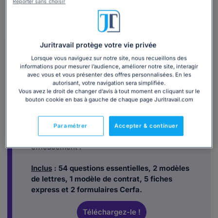
Reporter sans choisir
entretien(s) de la procédure, afin de concilier les parties
présentes et avoir un rôle de témoin.
Juritravail protège votre vie privée
Lorsque vous naviguez sur notre site, nous recueillons des
informations pour mesurer l’audience, améliorer notre site, interagir
avec vous et vous présenter des offres personnalisées. En les
autorisant, votre navigation sera simplifiée.
Vous avez le droit de changer d’avis à tout moment en cliquant sur le
Tout savoir sur la rupture
bouton cookie en bas à gauche de chaque page Juritravail.com
conventionnelle grâce à notre dossier
Découvrez la procédure de la rupture
Paramétrer
Accepter & continuer
conventionnelle afin de l'appréhender
efficacement !
Inclus
: 54 questions essentielles, 2 modèles
de lettres, 1 modèle de contrat, 5 fiches
express et 2 formulaires Cerfa.
Téléchargez-le !