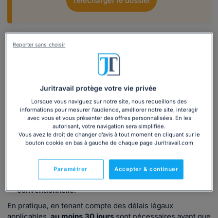
Télécharger le dossier
Quel est le délai minimum à prévoir dans une
Reporter sans choisir
rupture conventionnelle entre la signature de
la convention et le départ effectif du salarié ?
Lorsque vous signez une
rupture conventionnelle (RC)
Juritravail protège votre vie privée
avec l'un de vos salariés, la rupture du contrat de travail
Lorsque vous naviguez sur notre site, nous recueillons des
ne prend pas effet immédiatement.
informations pour mesurer l’audience, améliorer notre site, interagir
avec vous et vous présenter des offres personnalisées. En les
✅ La
date de fin de contrat
(donc la
date de prise d'effet
autorisant, votre navigation sera simplifiée.
de la rupture conventionnelle
individuelle) doit
Vous avez le droit de changer d’avis à tout moment en cliquant sur le
obligatoirement intervenir
après l'expiration
des deux
bouton cookie en bas à gauche de chaque page Juritravail.com
délais suivants :
d'un
délai de rétractation
;
Paramétrer
Accepter & continuer
puis d'un
délai d'homologation de la rupture
conventionnelle
.
En pratique, en tenant compte des délais légaux
applicables,
au moins 30 jours
sont nécessaires avant que