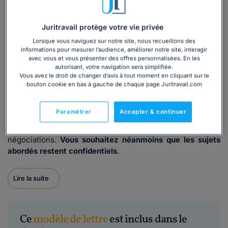
✅ Voici un
modèle de constat d'échec des négociations,
prêt à compléter
.
Juritravail protège votre vie privée
Lorsque vous naviguez sur notre site, nous recueillons des
Dans quel cas utiliser ce modèle ?
informations pour mesurer l’audience, améliorer notre site, interagir
avec vous et vous présenter des offres personnalisées. En les
Au cours de l'entretien préalable à la rupture
autorisant, votre navigation sera simplifiée.
Vous avez le droit de changer d’avis à tout moment en cliquant sur le
conventionnelle, vous constatez que vous n'arrivez pas à
bouton cookie en bas à gauche de chaque page Juritravail.com
vous entendre sur les modalités (date, montant de
l'indemnité,
etc.
).
Paramétrer
Accepter & continuer
Vous estimez qu'une solution ne pourra pas être trouvée
et décidez donc de mettre un terme aux
négociations.
Vous souhaitez néanmoins que les sujets
abordés restent confidentiels
.
Lire la suite
Ce
modèle de lettre
est inclus dans le