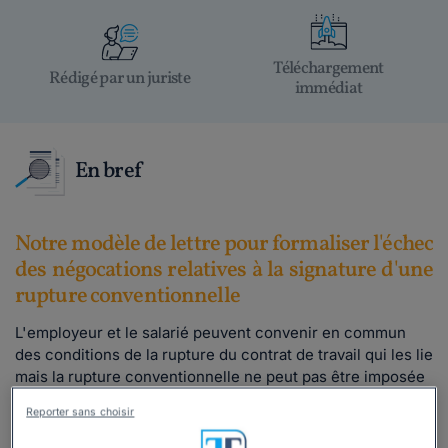
Téléchargement
Rédigé par un juriste
immédiat
En bref
Notre modèle de lettre pour formaliser l'échec
des négocations relatives à la signature d'une
rupture conventionnelle
L'employeur et le salarié peuvent convenir en commun
des conditions de la rupture du contrat de travail qui les lie
mais l
a rupture conventionnelle ne peut pas être imposée
par l'une ou l'autre des parties. Vous êtes libre de mettre
Reporter sans choisir
un terme à la négociation portant sur l'éventualité d'une
rupture conventionnelle ou sur les modalités de celle-ci.