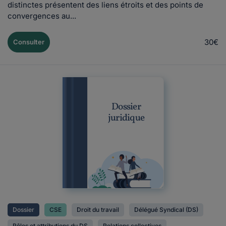
distinctes présentent des liens étroits et des points de
convergences au...
30€
Consulter
Dossier
juridique
Dossier
CSE
Droit du travail
Délégué Syndical (DS)
Rôles et attributions du DS
Relations collectives