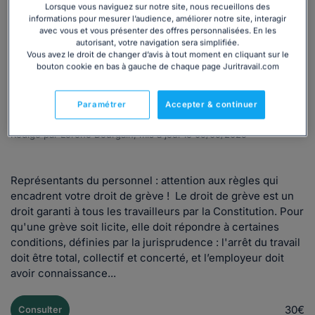
Dossier
CSE
Droit du travail
Délégué Syndical (DS)
Lorsque vous naviguez sur notre site, nous recueillons des
informations pour mesurer l’audience, améliorer notre site, interagir
Moyens du DS
Relations collectives
Gestion des absences
avec vous et vous présenter des offres personnalisées. En les
autorisant, votre navigation sera simplifiée.
Grève
Relations avec le CSE
Vous avez le droit de changer d’avis à tout moment en cliquant sur le
bouton cookie en bas à gauche de chaque page Juritravail.com
Représentants du personnel (élus CSE,
délégués syndicaux) : exercez votre droit de
Paramétrer
Accepter & continuer
grève en toute légalité !
Rédigé par Lorène Bourgain, mis à jour le 09/09/2025
Représentants du personnel : attention aux règles qui
encadrent votre droit de grève ! Le droit de grève est un
droit garanti à tous les travailleurs par la Constitution. Pour
qu'une grève soit licite, elle doit répondre à certaines
conditions, définies par la jurisprudence : l'arrêt du travail
doit être total, collectif et concerté, et l’employeur doit
avoir connaissance...
30€
Consulter