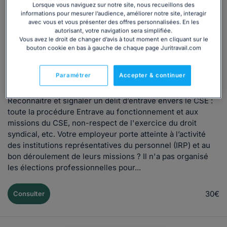
Dossier
CSE
Droit du travail
Relations avec le CSE
Lorsque vous naviguez sur notre site, nous recueillons des
informations pour mesurer l’audience, améliorer notre site, interagir
Rôles et attributions du CSE
avec vous et vous présenter des offres personnalisées. En les
autorisant, votre navigation sera simplifiée.
Délit d'entrave au CSE : le faire constater et y
Vous avez le droit de changer d’avis à tout moment en cliquant sur le
bouton cookie en bas à gauche de chaque page Juritravail.com
faire face
Rédigé par L'équipe Juritravail, mis à jour le 02/08/2023
Paramétrer
Accepter & continuer
Reconnaître et signaler un délit d’entrave envers le CSE :
toute la procédure Entrave au fonctionnement et aux
missions du CSE, non-respect de l'exercice du droit
syndical, etc. Votre employeur porte atteinte à l’activité
des institutions représentatives du personnel (IRP) et au
bon déroulement de leurs missions ? Il n'a pas organisé
les élections professionnelles pour...
30€
Consulter