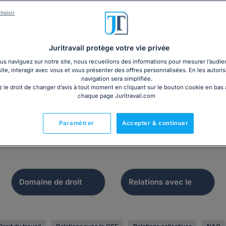
hoisir
Juritravail protège votre vie privée
Dossier
Registre
s naviguez sur notre site, nous recueillons des informations pour mesurer l’audie
ions et mise en place
site, interagir avec vous et vous présenter des offres personnalisées. En les autoris
Registre du C
du CSE
navigation sera simplifiée.
 le droit de changer d’avis à tout moment en cliquant sur le bouton cookie en bas
chaque page Juritravail.com
Paramétrer
Accepter & continuer