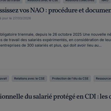
Droit du travail
Relations avec le CSE
Relations collectives
NAO
sissez vos NAO : procédure et document
à jour le 27/03/2026
ligatoire triennale, depuis le 26 octobre 2025 Une nouvelle négoc
ns de travail des salariés expérimentés, en considération de leur
ntreprises de 300 salariés et plus, qui doit avoir lieu au...
ravail
Relations avec le CSE
Protection de l'élu du CSE
Ressource
nnelle du salarié protégé en CDI : les c