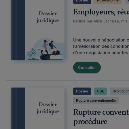
Dossier
Professionnel
Employeurs, réus
Dossier
juridique
Rédigé par Alice Lachaise, mis 
Une nouvelle négociation ob
l’amélioration des conditio
d'une négociation pour les e
Consulter
Dossier
CSE
Droit du t
Rupture conventionnelle
Dossier
Rupture conventio
juridique
procédure