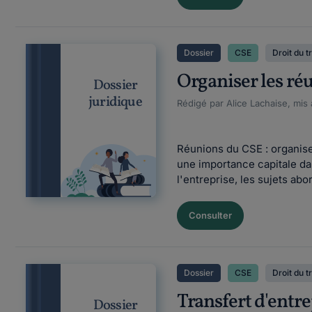
Dossier
CSE
Droit du t
Organiser les réu
Dossier
juridique
Rédigé par Alice Lachaise, mis
Réunions du CSE : organise
une importance capitale dan
l'entreprise, les sujets ab
Consulter
Dossier
CSE
Droit du t
Transfert d'entr
Dossier