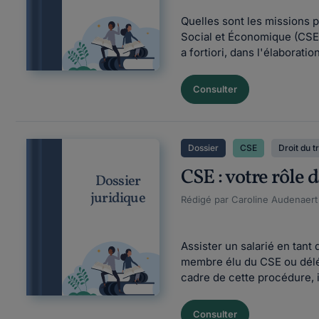
Quelles sont les missions 
Social et Économique (CSE),
a fortiori, dans l'élaborat
Consulter
Dossier
CSE
Droit du t
CSE : votre rôle 
Dossier
juridique
Rédigé par Caroline Audenaert Fi
Assister un salarié en tan
membre élu du CSE ou délégu
cadre de cette procédure, il
Consulter