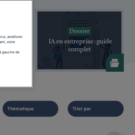
Dossier
nce, améliorer
IA en entreprise : guide
ant, votre
SE
complet
 à gauche de