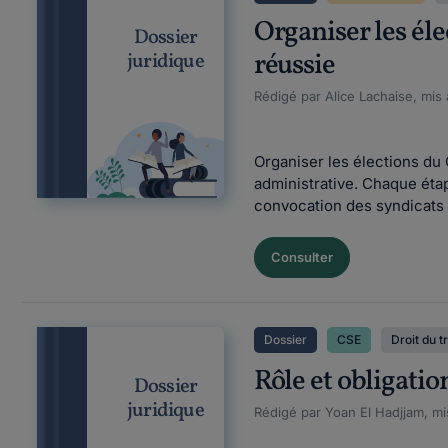
Organiser les él
Dossier
réussie
juridique
Rédigé par Alice Lachaise, mis 
Organiser les élections du 
administrative. Chaque étap
convocation des syndicats n
Consulter
Dossier
CSE
Droit du t
Rôle et obligati
Dossier
juridique
Rédigé par Yoan El Hadjjam, mi