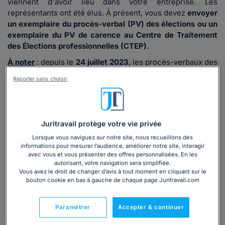
viennent d'avoir lieu dans votre entreprise. Les
représentants ont été élus. À présent, vous devez
envoyer
un exemplaire du procès-verbal (PV) des élections ou un
exemplaire du PV de carence au Centre de Traitement
des Élections professionnelles (CTEP)
.
À noter
: depuis le
24 juillet 2023
, les procès-verbaux des
élections professionnelles doivent être envoyés à
Reporter sans choisir
l’adresse CTEP suivante :
CTEP TSA 92315 62971 ARRAS CEDEX 9
.
Et non plus à l'adresse "CTEP, TSA 79104, 76934 ROUEN
Juritravail protège votre vie privée
CEDEX 9". Ce modèle de lettre, à télécharger, est à jour. Il
contient la nouvelle adresse postale.
Lorsque vous naviguez sur notre site, nous recueillons des
informations pour mesurer l’audience, améliorer notre site, interagir
avec vous et vous présenter des offres personnalisées. En les
autorisant, votre navigation sera simplifiée.
Lire la suite
Vous avez le droit de changer d’avis à tout moment en cliquant sur le
bouton cookie en bas à gauche de chaque page Juritravail.com
Ce
modèle de lettre
est inclus dans le
Paramétrer
Accepter & continuer
dossier :