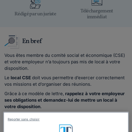
Téléchargement
Rédigé par un juriste
immédiat
En bref
Vous êtes membre du comité social et économique (CSE)
et votre employeur n’a toujours pas mis de local à votre
disposition.
Le
local CSE
doit vous permettre d’exercer correctement
vos missions et d’organiser des réunions.
Grâce à ce modèle de lettre,
rappelez à votre employeur
ses obligations et demandez-lui de mettre un local à
votre disposition
.
Reporter sans choisir
Lire la suite