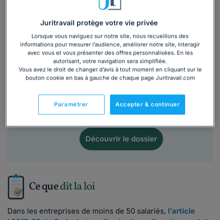
Ce
modèle de lettre
est inclus dans le
Juritravail protège votre vie privée
dossier :
Lorsque vous naviguez sur notre site, nous recueillons des
informations pour mesurer l’audience, améliorer notre site, interagir
avec vous et vous présenter des offres personnalisées. En les
Fonctionnement du CSE, tout savoir pour
autorisant, votre navigation sera simplifiée.
Vous avez le droit de changer d’avis à tout moment en cliquant sur le
bien exercer son mandat
bouton cookie en bas à gauche de chaque page Juritravail.com
4,5/5
Lire les avis
Paramétrer
Accepter & continuer
27 063
utilisateurs ont consulté ce dossier
Découvrir
le dossier
Ce que
dit la loi
Dans les entreprises de moins de 50 salariés, l’
article