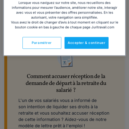
3. La demande de retraite anticipée doit-elle
Lorsque vous naviguez sur notre site, nous recueillons des
être faite par l'employeur ?
informations pour mesurer l’audience, améliorer notre site, interagir
avec vous et vous présenter des offres personnalisées. En les
autorisant, votre navigation sera simplifiée.
Non
, ce n'est pas l'employeur qui doit effectuer les
Vous avez le droit de changer d’avis à tout moment en cliquant sur le
démarches. La
demande de retraite anticipée
doit être à
bouton cookie en bas à gauche de chaque page Juritravail.com
l'
initiative du salarié
.
Paramétrer
Accepter & continuer
Comment accuser réception de la
demande de départ à la retraite du
salarié ?
L'un de vos salariés vous a informé de
son intention de liquider ses droits à la
retraite et vous souhaitez accuser réception
de cette information ? Aidez-vous de notre
modèle de lettre prêt à l'emploi !