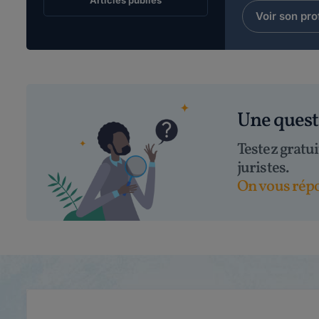
Articles publiés
Voir son prof
Une ques
Testez gratu
juristes.
On vous répo