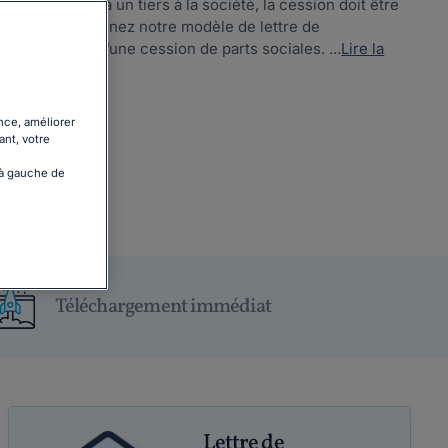
r ses parts à un tiers à la société, la cession doit être
s associés. Obtenez notre modèle de lettre de
vue du vote d’une cession de parts sociales. ...
Lire la
nce, améliorer
ant, votre
 à gauche de
Téléchargement immédiat
Lettre de