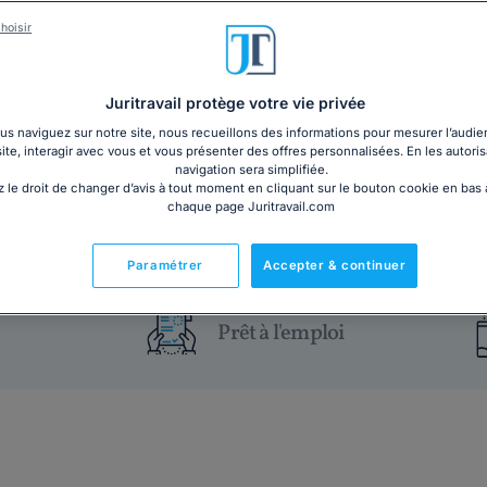
Lorsque l'un des associés d'une SARL envisage de céde
autorisée et le nouvel acquéreur agréé par les autre
hoisir
convocation en assemblée générale extraordinaire en 
suite
Juritravail protège votre vie privée
s naviguez sur notre site, nous recueillons des informations pour mesurer l’audie
4€ HT
Ajouter au panier
site, interagir avec vous et vous présenter des offres personnalisées. En les autoris
navigation sera simplifiée.
 le droit de changer d’avis à tout moment en cliquant sur le bouton cookie en bas
chaque page Juritravail.com
Paramétrer
Accepter & continuer
Prêt à l'emploi