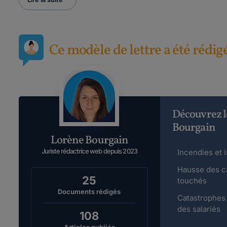
Ce modèle de lettre a été rédig
Découvrez l
Bourgain
Lorène Bourgain
Juriste rédactrice web depuis 2023
Incendies et i
Hausse des ca
25
touchés
Documents rédigés
Catastrophes n
des salariés
108