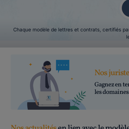
Chaque modèle de lettres et contrats, certifiés par
l
Nos jurist
Gagnez en te
les domaines 
Nos actualités
en lien avec le modèle