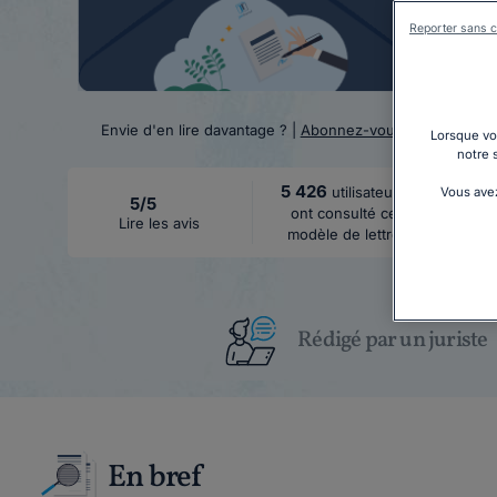
Reporter sans c
Envie d'en lire davantage ? |
Abonnez-vous
Lorsque vou
notre 
5 426
utilisateurs
Vous avez
5/5
ont consulté ce
Lire les avis
modèle de lettre
Rédigé par un juriste
En bref