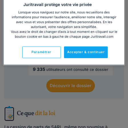
Juritravail protège votre vie privée
34 328
utilisateurs ont consulté ce dossier
Lorsque vous naviguez sur notre site, nous recueillons des
informations pour mesurer l’audience, améliorer notre site, interagir
avec vous et vous présenter des offres personnalisées. En les
Découvrir
le dossier
autorisant, votre navigation sera simplifiée.
Vous avez le droit de changer d’avis à tout moment en cliquant sur le
bouton cookie en bas à gauche de chaque page Juritravail.com
SARL : tout pour bien préparer l'assemblée
Paramétrer
Accepter & continuer
générale annuelle
9 335
utilisateurs ont consulté ce dossier
Découvrir
le dossier
Ce que
dit la loi
La cession de parts de SARL, même non soumise à