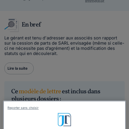
immédiat
En bref
Le gérant est tenu d'adresser aux associés son rapport
sur la cession de parts de SARL envisagée (même si celle-
ci ne nécessite pas d’agrément) et la modification des
statuts qui en découlerait.
Lire la suite
Ce
modèle de lettre
est inclus dans
plusieurs dossiers :
Reporter sans choisir
Cession de parts sociales de SARL :
maîtrisez la fiscalité et la procédure sans
erreur