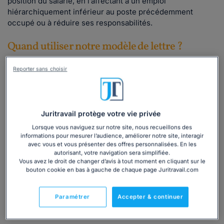
position du salarié, en l’affectant à un emploi
hiérarchiquement inférieur au poste précédemment
occupé ou à réduire ses responsabilités.
Quand utiliser notre modèle de lettre ?
Ce
modèle de lettre à télécharger
doit être adressé au
Reporter sans choisir
salarié
au moins 2 jours après la tenue de l'entretien
préalable réalisé avec le salarié fautif.
En tant que sanction disciplinaire modifiant le contrat de
Juritravail protège votre vie privée
travail du salarié, ce modèle vous permet :
Lorsque vous naviguez sur notre site, nous recueillons des
de
recueillir
son
consentement
;
informations pour mesurer l’audience, améliorer notre site, interagir
de
notifier
la sanction.
avec vous et vous présenter des offres personnalisées. En les
autorisant, votre navigation sera simplifiée.
👉 Utilisez notre
modèle de lettre de notification d’une
Vous avez le droit de changer d’avis à tout moment en cliquant sur le
rétrogradation disciplinaire
, à personnaliser à votre
bouton cookie en bas à gauche de chaque page Juritravail.com
situation.
Paramétrer
Accepter & continuer
Lire la suite