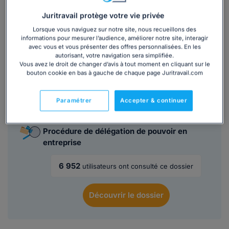
signature de contrats. Il permet également de
sécuriser la
délégation par écrit
, afin de disposer d'une preuve claire
Juritravail protège votre vie privée
en cas de contestation ou de litige.
Lorsque vous naviguez sur notre site, nous recueillons des
informations pour mesurer l’audience, améliorer notre site, interagir
avec vous et vous présenter des offres personnalisées. En les
Lire la suite
autorisant, votre navigation sera simplifiée.
Vous avez le droit de changer d’avis à tout moment en cliquant sur le
bouton cookie en bas à gauche de chaque page Juritravail.com
Ce
modèle de lettre
est inclus dans le
Paramétrer
Accepter & continuer
dossier :
Procédure de délégation de pouvoir en
entreprise
6 952
utilisateurs ont consulté ce dossier
Découvrir
le dossier