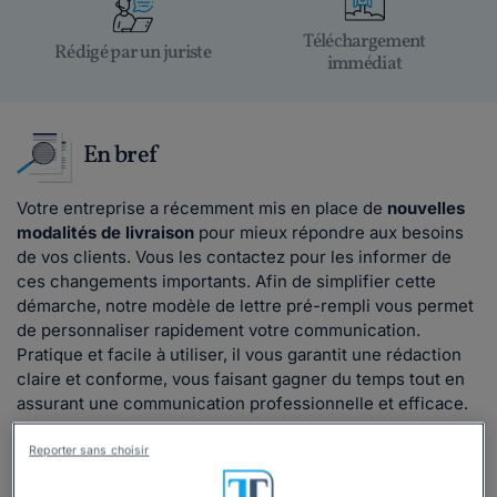
Téléchargement
Rédigé par un juriste
immédiat
En bref
Votre entreprise a récemment mis en place de
nouvelles
modalités de livraison
pour mieux répondre aux besoins
de vos clients. Vous les contactez pour les informer de
ces changements importants. Afin de simplifier cette
démarche, notre modèle de lettre pré-rempli vous permet
de personnaliser rapidement votre communication.
Pratique et facile à utiliser, il vous garantit une rédaction
claire et conforme, vous faisant gagner du temps tout en
assurant une communication professionnelle et efficace.
Reporter sans choisir
Lire la suite