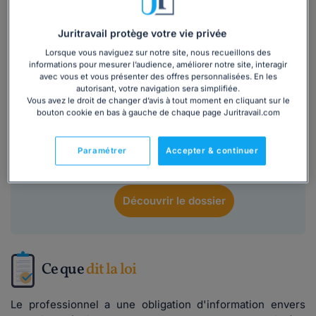
Ce
modèle de lettre
est inclus dans le
Juritravail protège votre vie privée
dossier :
Lorsque vous naviguez sur notre site, nous recueillons des
informations pour mesurer l’audience, améliorer notre site, interagir
avec vous et vous présenter des offres personnalisées. En les
Informations commerciales : nos modèles
autorisant, votre navigation sera simplifiée.
Vous avez le droit de changer d’avis à tout moment en cliquant sur le
de lettres pour clients et prestataires
bouton cookie en bas à gauche de chaque page Juritravail.com
4,5/5
Lire les avis
Paramétrer
Accepter & continuer
136 552
utilisateurs ont consulté ce dossier
Découvrir
le dossier
Ce que
dit la loi
Le professionnel a une obligation d'information envers