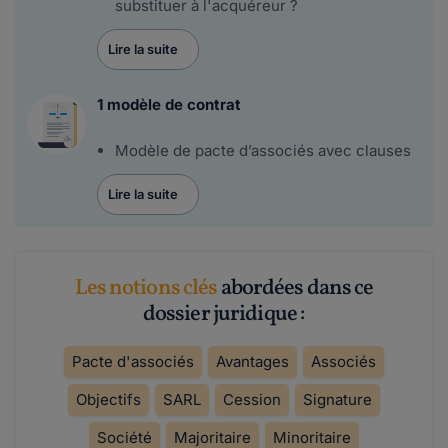
substituer à l'acquéreur ?
Lire la suite
1 modèle de contrat
Modèle de pacte d’associés avec clauses
Lire la suite
Les notions clés
abordées dans ce
dossier juridique :
Pacte d'associés
Avantages
Associés
Objectifs
SARL
Cession
Signature
Société
Majoritaire
Minoritaire