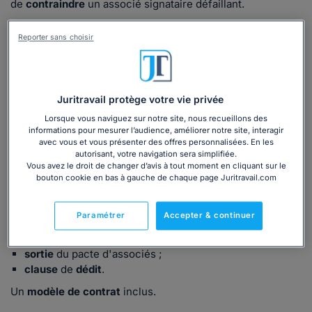
de
contraindre
un associé signataire défaillant.
Le dossier apporte les réponses aux questions que vous
Reporter sans choisir
vous posez concernant le fonctionnement de ce pacte :
Quels sont les avantages du pacte d'associés ? Quels en
sont les principaux objectifs ? Comment s'organise le
pacte ? Est-il possible de le rompre ?
Juritravail protège votre vie privée
Lorsque vous naviguez sur notre site, nous recueillons des
informations pour mesurer l’audience, améliorer notre site, interagir
Contenu du dossier :
avec vous et vous présenter des offres personnalisées. En les
autorisant, votre navigation sera simplifiée.
Vous avez le droit de changer d’avis à tout moment en cliquant sur le
Notre dossier traite des points essentiels suivants :
bouton cookie en bas à gauche de chaque page Juritravail.com
définition
du pacte d'associés ;
conséquences de la violation
du pacte ;
Paramétrer
Accepter & continuer
avantages
du pacte ;
contenu
et
signature
du pacte ;
sortie
du pacte d'associés ;
clause
de
dédit
.
Un
modèle de contrat
inclus.