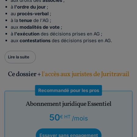
aux droits des
associés
;
à
l'ordre du jour
;
au
procès-verbal
;
à la
tenue
de l'AG ;
aux
modalités de vote
;
à
l'exécution
des décisions prises en AG ;
aux
contestations
des décisions prises en AG.
Lire la suite
Ce dossier +
l'accès aux juristes de Juritravail
Recommandé pour les pros
Abonnement juridique Essentiel
50
€ HT
/mois
Essayer sans engagement