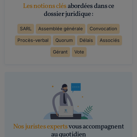
Les notions clés
abordées dans ce
dossier juridique :
SARL
Assemblée générale
Convocation
Procès-verbal
Quorum
Délais
Associés
Gérant
Vote
Nos juristes experts
vous accompagnent
au quotidien