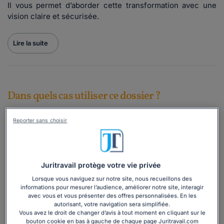
Il vous permet d’aborder cette transformation avec une
vision claire et sécurisée.
Lire la suite
Dans quels cas utiliser ce dossier ?
Ce dossier est fait pour vous si vous êtes dans l’une de
Reporter sans choisir
ces situations :
vous envisagez de
transformer une EURL en SARL
sans savoir quelles démarches entreprendre ;
Juritravail protège votre vie privée
vous souhaitez
faire entrer de nouveaux associés
et
Lorsque vous naviguez sur notre site, nous recueillons des
cherchez à identifier la solution la plus adaptée
informations pour mesurer l’audience, améliorer notre site, interagir
(cession de parts, augmentation de capital, etc.) ;
avec vous et vous présenter des offres personnalisées. En les
vous avez besoin d’y voir plus clair sur les
formalités
autorisant, votre navigation sera simplifiée.
juridiques à accomplir
(modification des statuts,
Vous avez le droit de changer d’avis à tout moment en cliquant sur le
bouton cookie en bas à gauche de chaque page Juritravail.com