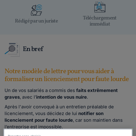
Téléchargement
Rédigé par un juriste
immédiat
En bref
Notre modèle de lettre pour vous aider à
formaliser un licenciement pour faute lourde
Un de vos salariés a commis des
faits extrêmement
graves
, avec l’
intention de vous nuire
.
Après l'avoir convoqué à un entretien préalable de
licenciement, vous décidez de lui
notifier son
licenciement pour faute lourde
, car son maintien dans
l’entreprise est impossible.