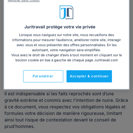
Licencier un salarié pour faute lourde est une décision
Reporter sans choisir
grave qui nécessite une notification claire, précise et
conforme au Code du travail. Notre modèle de lettre,
rédigé par un juriste, vous guide pas à pas pour sécuriser
votre procédure et formaliser votre décision sans risque
Juritravail protège votre vie privée
d’erreurs. Il vous aide à protéger juridiquement votre
Lorsque vous naviguez sur notre site, nous recueillons des
entreprise dans ce type de situation particulièrement
informations pour mesurer l’audience, améliorer notre site, interagir
avec vous et vous présenter des offres personnalisées. En les
sensible.
autorisant, votre navigation sera simplifiée.
Vous avez le droit de changer d’avis à tout moment en cliquant sur le
Quand utiliser notre modèle de lettre ?
bouton cookie en bas à gauche de chaque page Juritravail.com
Utilisez ce modèle dès que vous décidez de licencier un
Paramétrer
Accepter & continuer
salarié pour faute lourde, après avoir respecté la
procédure liée à un entretien préalable.
Il est indispensable si les faits reprochés sont d’une
gravité extrême et commis avec l’intention de nuire. Grâce
à ce document, vous respectez vos obligations légales et
formules votre décision de manière rigoureuse, limitant
ainsi tout risque de contestation devant le conseil de
prud’hommes.