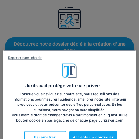
Découvrez notre dossier dédié à la création d'une
SAS !
Reporter sans choisir
Etape 1 : nommez, si besoin, un commissaire à
la transformation
Juritravail protège votre vie privée
Si votre SARL n'a pas de commissaire aux comptes, il est
Lorsque vous naviguez sur notre site, nous recueillons des
impératif de commercer le processus de transformation
informations pour mesurer l’audience, améliorer notre site, interagir
en SAS par la
nomination
d'un commissaire à la
avec vous et vous présenter des offres personnalisées. En les
transformation.
autorisant, votre navigation sera simplifiée.
Vous avez le droit de changer d’avis à tout moment en cliquant sur le
La désignation d'un commissaire à la transformation
bouton cookie en bas à gauche de chaque page Juritravail.com
(parmi les commissaires aux comptes ou les experts
inscrits sur une liste établie auprès du tribunal de
Paramétrer
Accepter & continuer