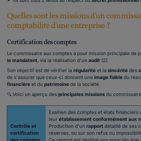
ils sont tous 2 tenus au respect du
secret professionnel
Quelles sont les missions d'un commissai
comptabilité d'une entreprise ?
Certification des comptes
Le commissaire aux comptes a pour mission principale de p
le mandatent
, via la réalisation d'un
audit
(2)
.
Son objectif est de vérifier la
régularité
et la
sincérité
des
de s'assurer que ceux-ci donnent une
image fidèle
du résu
financière
et du
patrimoine
de la société.
🔍 Voici un aperçu des
principales missions
du commissaire
Examen des comptes et états financiers d
leur
établissement conformément aux n
Contrôle et
Production d'un
rapport
détaillé de ses c
certification
réserves, ou sur son refus ou impossibili
des comptes
Ce rapport est destiné aux associés (par