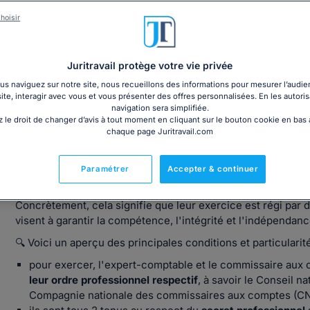
hoisir
Les missions du commissaire aux comptes
Juritravail protège votre vie privée
s naviguez sur notre site, nous recueillons des informations pour mesurer l’audie
site, interagir avec vous et vous présenter des offres personnalisées. En les autoris
navigation sera simplifiée.
 le droit de changer d’avis à tout moment en cliquant sur le bouton cookie en bas
Qui peut exercer les fonctions de commis
chaque page Juritravail.com
comptable ? S'agit-il de professions rég
Paramétrer
Accepter & continuer
Oui
: les professions d'expert-comptable et de commissai
Concrètement, cela signifie que leur exercice est régi par 
visent à garantir la compétence, l'intégrité et l'indépenda
🔍 Voici un aperçu des principales conditions et particularit
pour exercer, l'expert-comptable et le commissaire aux
leur ordre professionnel respectif
, à savoir le Conseil 
Compagnie nationale des commissaires aux comptes (C