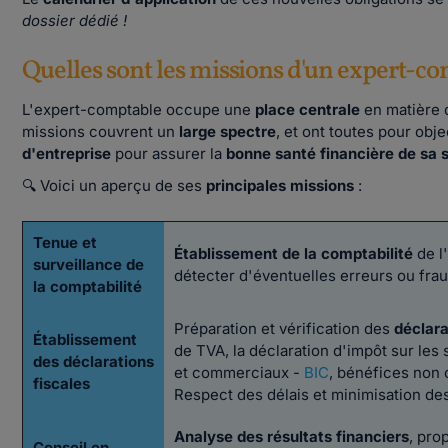
dossier dédié !
Quelles sont les missions d'un expert-c
L'expert-comptable occupe une
place centrale
en matière
missions couvrent un
large spectre
, et ont toutes pour obje
d'entreprise
pour assurer la
bonne santé financière de sa 
🔍 Voici un aperçu de ses
principales missions
:
Tenue et
Établissement de la comptabilité
de l
surveillance de
détecter d'éventuelles erreurs ou fra
la comptabilité
Préparation et vérification des
déclara
Établissement
de TVA, la déclaration d'impôt sur les
des déclarations
et commerciaux -
BIC
, bénéfices non 
fiscales
Respect des délais et minimisation de
Analyse des résultats financiers
, pro
Conseil en