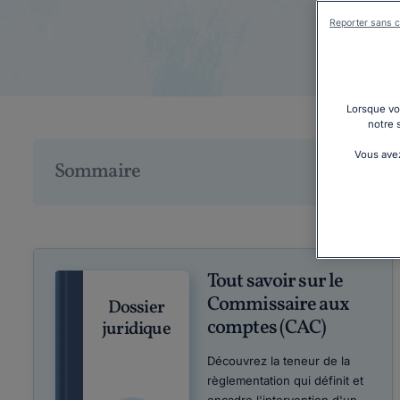
Reporter sans c
Lorsque vou
notre 
Vous avez
Sommaire
Tout savoir sur le
Commissaire aux
Dossier
comptes (CAC)
juridique
Découvrez la teneur de la
règlementation qui définit et