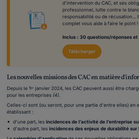
d'intervention du CAC, et ses obli
professionnel, lutte contre le bla
responsabilité ou de récusation... Il
complet vous aide à faire le point !
Inclus : 30 questions/réponses et
Télécharger
Les nouvelles missions des CAC en matière d'info
Depuis le 1ᵉʳ janvier 2024, les CAC peuvent aussi être char
pour
les
entreprises
(4)
.
Celles-ci sont (ou seront, pour une partie d'entre elles) en e
établissant :
d'une part, les
incidences de l’activité de l’entreprise su
d'autre part, les
incidences des enjeux de durabilité sur 
Le
calendrier d'application
de ces nouvelles obligations se