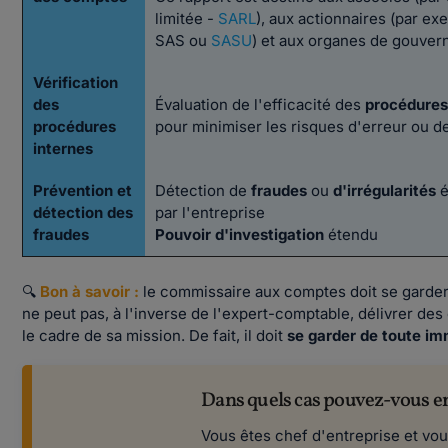
limitée -
SARL
), aux actionnaires (par ex
SAS ou
SASU
) et aux organes de gouve
Vérification
des
Évaluation de l'efficacité des
procédures
procédures
pour minimiser les risques d'erreur ou d
internes
Prévention et
Détection de
fraudes
ou
d'irrégularités
é
détection des
par l'entreprise
fraudes
Pouvoir d'investigation
étendu
🔍
Bon à savoir :
le commissaire aux comptes doit se garder
ne peut pas, à l'inverse de l'expert-comptable, délivrer des
le cadre de sa mission. De fait, il doit
se garder de toute im
Dans quels cas pouvez-vous en
Vous êtes chef d'entreprise et vou