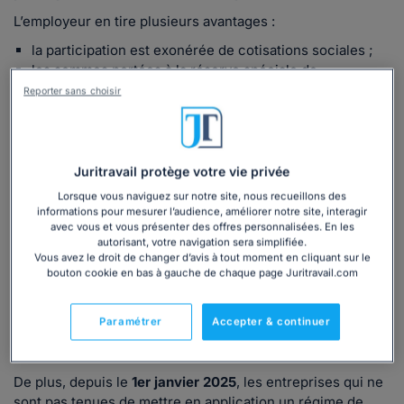
L’employeur en tire plusieurs avantages :
la participation est exonérée de cotisations sociales ;
les sommes portées à la réserve spéciale de
participation sont déductibles pour l'assiette de l'impôt
Reporter sans choisir
sur les sociétés ou de l'impôt sur le revenu ;
certaines taxes sont exonérées (apprentissages,
formation…) ;
une provision pour investissement peut parfois être
Juritravail protège votre vie privée
constituée sous conditions.
Lorsque vous naviguez sur notre site, nous recueillons des
informations pour mesurer l’audience, améliorer notre site, interagir
Si l’employeur décide de mettre en place un accord de
avec vous et vous présenter des offres personnalisées. En les
participation, en principe tous les salariés peuvent en
autorisant, votre navigation sera simplifiée.
bénéficier.
Vous avez le droit de changer d’avis à tout moment en cliquant sur le
bouton cookie en bas à gauche de chaque page Juritravail.com
Une condition d’ancienneté de 3 mois maximum peut
toutefois être prévue par l’accord.
Paramétrer
Accepter & continuer
Nouveauté 2025-2028 : partage de la valeur
De plus, depuis le
1er janvier 2025
, les entreprises qui ne
sont pas tenues de mettre en application un régime de