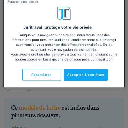
Reporter sans choisir
Dans quel cas utiliser ce modèle ?
Vous êtes tombé d'accord avec un salarié protégé pour
Juritravail protège votre vie privée
procéder à une rupture conventionnelle de son contrat de
travail.
Lorsque vous naviguez sur notre site, nous recueillons des
informations pour mesurer l’audience, améliorer notre site, interagir
✅ Voici un exemple de
modèle de convocation à la
avec vous et vous présenter des offres personnalisées. En les
autorisant, votre navigation sera simplifiée.
consultation du CSE
concernant la rupture
Vous avez le droit de changer d’avis à tout moment en cliquant sur le
conventionnelle d'un salarié protégé. Ce modèle doit être
bouton cookie en bas à gauche de chaque page Juritravail.com
envoyé par l'employeur au CSE et au salarié protégé
concerné.
Paramétrer
Accepter & continuer
Lire la suite
Ce
modèle de lettre
est inclus dans
plusieurs dossiers :