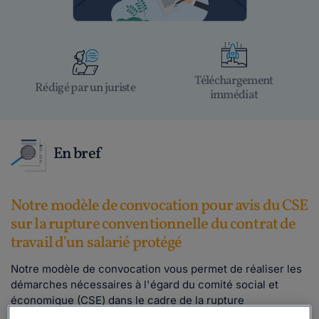
Téléchargement
Rédigé par un juriste
immédiat
En bref
Notre modèle de convocation pour avis du CSE
sur la rupture conventionnelle du contrat de
travail d'un salarié protégé
Notre modèle de convocation vous permet de réaliser les
démarches nécessaires à l'égard du comité social et
économique (CSE) dans le cadre de la rupture
conventionnelle d’un salarié protégé.