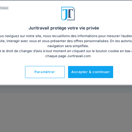
connaître toutes les règles applicables au congé sabb
hoisir
25€ HT
Ajouter au panier
Juritravail protège votre vie privée
s naviguez sur notre site, nous recueillons des informations pour mesurer l’audie
site, interagir avec vous et vous présenter des offres personnalisées. En les autoris
navigation sera simplifiée.
 le droit de changer d’avis à tout moment en cliquant sur le bouton cookie en bas
chaque page Juritravail.com
Paramétrer
Accepter & continuer
Prêt à l'emploi