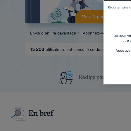
Reporter sans c
Voir l'aperçu
Envie d'en lire davantage ? |
Abonnez-vous
Lorsque vou
notre 
15 203
utilisateurs ont consulté ce dossier
Vous avez
Rédigé par un juriste
En bref