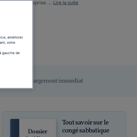
atique en entreprise. ...
Lire la suite
nce, améliorer
ant, votre
 à gauche de
Téléchargement immédiat
Tout savoir sur le
congé sabbatique
Dossier