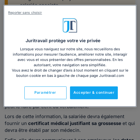
salariée enceinte.
Inclus dans ce dossier :
34 questions
Reporter sans choisir
essentielles, 4 modèles de lettres et 2 fiches
explicatives et 1 formulaire CERFA.
Téléchargez le dossier
Juritravail protège votre vie privée
Lorsque vous naviguez sur notre site, nous recueillons des
informations pour mesurer l’audience, améliorer notre site, interagir
avec vous et vous présenter des offres personnalisées. En les
2. Quelles sont les formalités à effectuer par la
autorisant, votre navigation sera simplifiée.
Vous avez le droit de changer d’avis à tout moment en cliquant sur le
salariée enceinte auprès de son employeur ?
bouton cookie en bas à gauche de chaque page Juritravail.com
Pour bénéficier des avantages liés à la grossesse, la
salariée doit informer son employeur de son état de
Paramétrer
Accepter & continuer
grossesse avant le début de son congé maternité. Elle
peut le faire par écrit ou verbalement.
Lors de cette information, la salariée devra également
fournir un
certificat médical justifiant sa grossesse
et qui
devra être établi par son médecin.