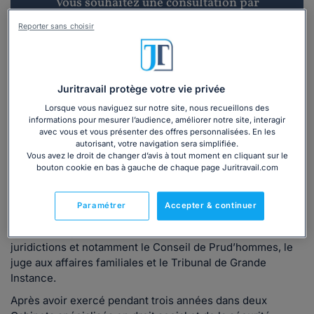
Vous souhaitez une consultation par
téléphone ?
Reporter sans choisir
Consulter immédiatement
ou appelez le
01 75 75 42 33
(8h à 21h du lundi au
Juritravail protège votre vie privée
vendredi)
Lorsque vous naviguez sur notre site, nous recueillons des
informations pour mesurer l’audience, améliorer notre site, interagir
avec vous et vous présenter des offres personnalisées. En les
autorisant, votre navigation sera simplifiée.
Vous êtes avocat ?
Vous avez le droit de changer d’avis à tout moment en cliquant sur le
bouton cookie en bas à gauche de chaque page Juritravail.com
Présentation
Paramétrer
Accepter & continuer
J'exerce depuis début 2016 et interviens devant toutes les
juridictions et notamment le Conseil de Prud’hommes, le
juge aux affaires familiales et le Tribunal de Grande
Instance.
Après avoir exercé pendant trois années dans deux