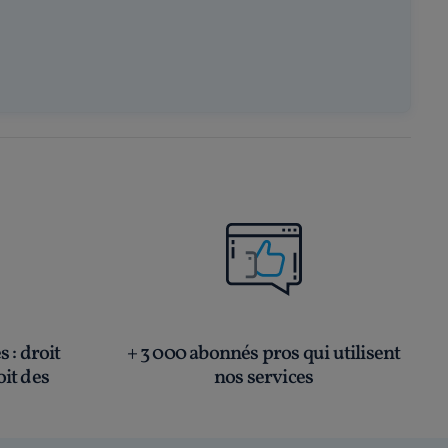
és
: droit
+ 3 000 abonnés pros qui utilisent
oit des
nos services