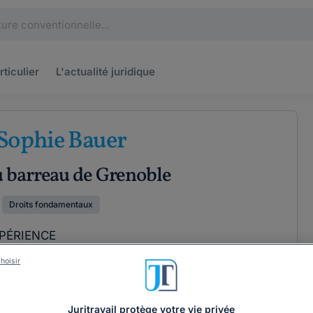
rticulier
L'actualité
juridique
Sophie Bauer
u barreau de Grenoble
Droits fondamentaux
PÉRIENCE
hoisir
ÉTENCES
COORDONNÉES
Juritravail protège votre vie privée