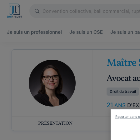
Je suis un
professionnel
Je suis un
CSE
Je suis un
pa
Maître 
Avocat a
Droit du travail
21
ANS
D'EX
Reporter sans c
PRÉSENTATION
COMP