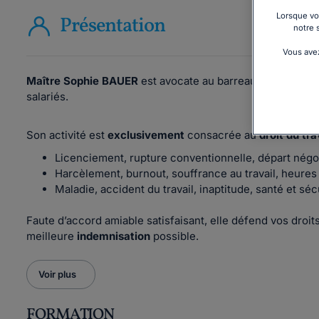
Lorsque vou
Présentation
notre 
Vous avez
Maître Sophie BAUER
est avocate au barreau de Grenoble 
salariés.
Son activité est
exclusivement
consacrée au
droit du tra
Licenciement, rupture conventionnelle, départ négoci
Harcèlement, burnout, souffrance au travail, heures 
Maladie, accident du travail, inaptitude, santé et sé
Faute d’accord amiable satisfaisant, elle défend vos droi
meilleure
indemnisation
possible.
Voir plus
FORMATION