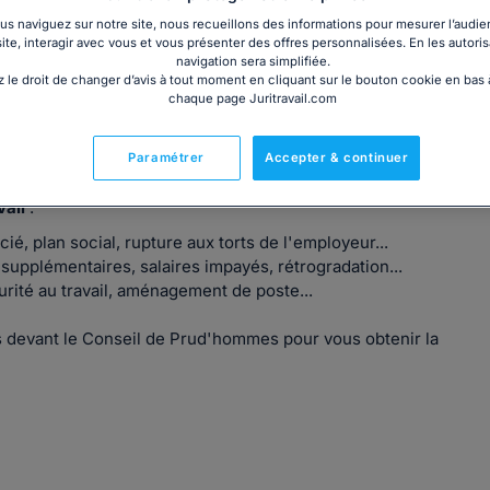
s naviguez sur notre site, nous recueillons des informations pour mesurer l’audie
site, interagir avec vous et vous présenter des offres personnalisées. En les autoris
navigation sera simplifiée.
 le droit de changer d’avis à tout moment en cliquant sur le bouton cookie en bas
chaque page Juritravail.com
depuis 2005. Elle écoute, informe, conseille et défend les
Paramétrer
Accepter & continuer
vail
:
é, plan social, rupture aux torts de l'employeur...
supplémentaires, salaires impayés, rétrogradation...
curité au travail, aménagement de poste...
ts devant le Conseil de Prud'hommes pour vous obtenir la