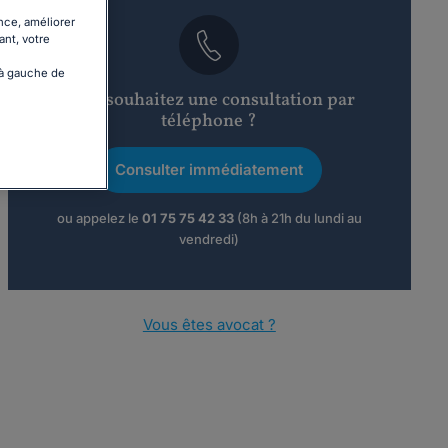
nce, améliorer
ant, votre
 à gauche de
Vous souhaitez une consultation par
téléphone ?
Consulter immédiatement
ou appelez le
01 75 75 42 33
(8h à 21h du lundi au
vendredi)
Vous êtes avocat ?