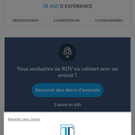
18
ANS
D'EXPÉRIENCE
PRÉSENTATION
COMPÉTENCES
COORDONNÉES
Vous souhaitez un RDV en cabinet avec un
avocat ?
Recevoir des devis d'avocats
3 devis en 48h
Reporter sans choisir