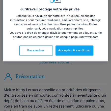
Vous souhaitez une consultation par
Juritravail protège votre vie privée
téléphone ?
Lorsque vous naviguez sur notre site, nous recueillons des
informations pour mesurer l’audience, améliorer notre site, interagir
avec vous et vous présenter des offres personnalisées. En les
Consulter immédiatement
autorisant, votre navigation sera simplifiée.
Vous avez le droit de changer d’avis à tout moment en cliquant sur le
bouton cookie en bas à gauche de chaque page Juritravail.com
ou appelez le
01 75 75 42 33
(8h à 21h du lundi au
vendredi)
Paramétrer
Accepter & continuer
Vous êtes avocat ?
Présentation
Maître Ketty Leroux conseille en priorité des dirigeants
d'entreprises en difficulté, confrontés à l'éventualité d'un
dépôt de bilan ou déjà en état de cessation de paiements,
voire en train de subir un redressement judiciaire ou une