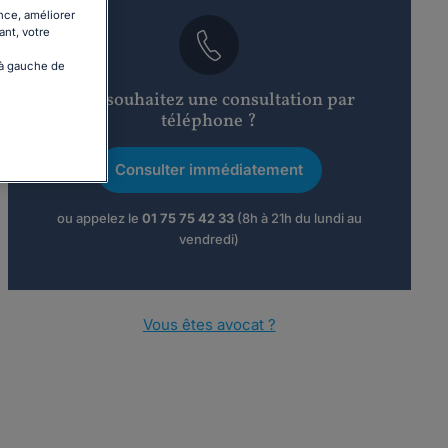
nce, améliorer
ant, votre
 à gauche de
Vous souhaitez une consultation par
téléphone ?
Consulter immédiatement
ou appelez le
01 75 75 42 33
(8h à 21h du lundi au
vendredi)
Vous êtes avocat ?