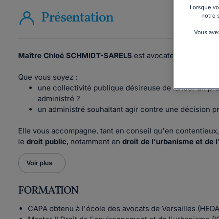
Lorsque vou
Présentation
notre 
Vous avez
Maître Chloé SCHMIDT-SARELS
est avocate au barreau d
Que vous soyez :
une collectivité publique désireuse de lancer un pro
administré ?
un administré souhaitant agir contre une décision pr
Elle vous accompagne, tant en conseil qu'en contentieux,
le
droit public
, notamment en
droit de l'urbanisme et de
Voir plus
FORMATION
CAPA obtenu à l'école des avocats de Versailles (HEDA