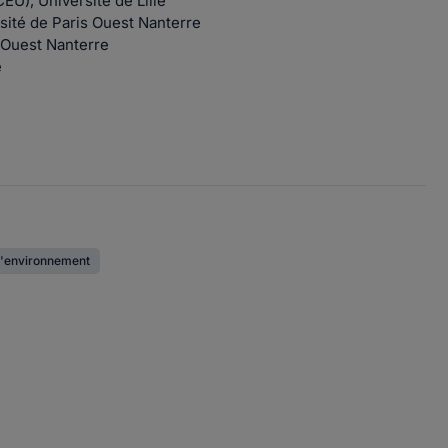
EU), Université de Lille
ersité de Paris Ouest Nanterre
s Ouest Nanterre
e
 l'environnement