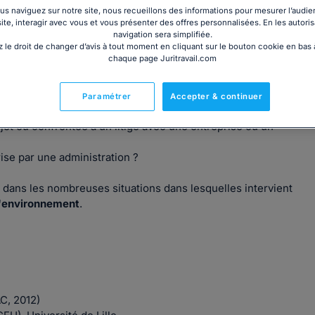
s naviguez sur notre site, nous recueillons des informations pour mesurer l’audie
site, interagir avec vous et vous présenter des offres personnalisées. En les autoris
navigation sera simplifiée.
 le droit de changer d’avis à tout moment en cliquant sur le bouton cookie en bas
chaque page Juritravail.com
e Lille depuis 2015.
Paramétrer
Accepter & continuer
jet ou confrontée à un litige avec une entreprise ou un
ise par une administration ?
 dans les nombreuses situations dans lesquelles intervient
 l'environnement
.
C, 2012)