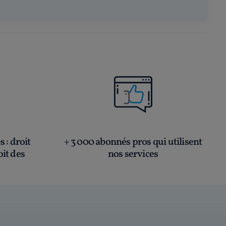
és
: droit
+ 3 000 abonnés pros qui utilisent
oit des
nos services