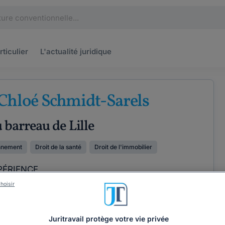
rticulier
L'actualité
juridique
Chloé Schmidt-Sarels
 barreau de Lille
onnement
Droit de la santé
Droit de l'immobilier
PÉRIENCE
hoisir
ÉTENCES
COORDONNÉES
Juritravail protège votre vie privée