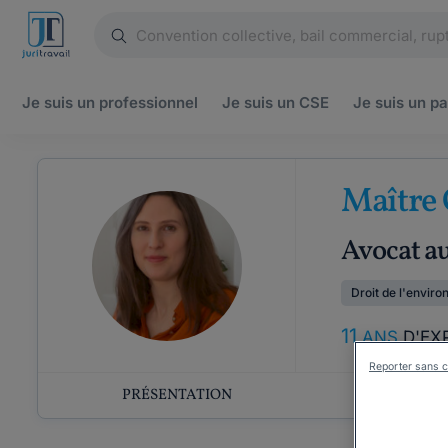
Je suis un
professionnel
Je suis un
CSE
Je suis un
pa
Maître 
Avocat au
Droit de l'envir
11
ANS
D'EX
Reporter sans c
PRÉSENTATION
COMP