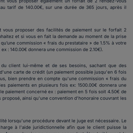
t vous proposer également un forfait de 2 rendez-vous
u tarif de 140.00€, sur une durée de 365 jours, après il
us proposer des facilités de paiement sur le forfait 2
uhaitez et si vous en fait la demande au moment de la prise
u’une commission « frais du prestataire » de 1.5% à votre
s ex : 140.00€ donnera une commission de 2.10€).
 du client lui-même et de ses besoins, sachant que des
d'une carte de crédit (un paiement possible jusqu'en 6 fois
vous, bien prendre en compte qu'une commission « frais du
 les paiements en plusieurs fois ex: 1500.00€ donnera une
le paiement concerné ex : paiement en 5 fois soit 4.50€ de
 proposé, ainsi qu'une convention d'honoraire couvrant les
bilité lorsqu'une procédure devant le juge est nécessaire. Le
harge à l'aide juridictionnelle afin que le client puisse la