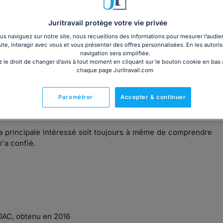
Juritravail protège votre vie privée
s naviguez sur notre site, nous recueillons des informations pour mesurer l’audie
site, interagir avec vous et vous présenter des offres personnalisées. En les autoris
navigation sera simplifiée.
 spécialisés en droit des étrangers, je pratique tout les
 le droit de changer d’avis à tout moment en cliquant sur le bouton cookie en bas
chaque page Juritravail.com
 des étrangers (asile, visas, titres de séjours, nationalité,
a famille (divorce, filiation, demande de contribution aux
Paramétrer
Accepter & continuer
territoire de l'enfant sans l'autorisation des deux parents,
ile, Exequatur, responsabilité civile, contrats, etc...)
la principale intéressé soit toujours à même de comprendre
m'a confié.
EDAC, obtenu en 2016