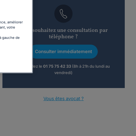
nce, améliorer
ant, votre
Vous souhaitez une consultation par
téléphone ?
 à gauche de
Consulter immédiatement
ou appelez le
01 75 75 42 33
(8h à 21h du lundi au
vendredi)
Vous êtes avocat ?