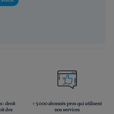
 avocat
és
: droit
+ 3 000 abonnés pros qui utilisent
oit des
nos services