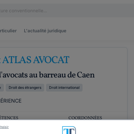
rticulier
L'actualité
juridique
t ATLAS AVOCAT
'avocats au barreau de Caen
e
Droit des étrangers
Droit international
PÉRIENCE
ÉTENCES
COORDONNÉES
hoisir