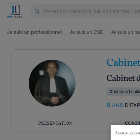
Je suis un
professionnel
Je suis un
CSE
Je suis un
pa
Cabine
Cabinet d
Droit de la famill
9
ANS
D'EX
PRÉSENTATION
COMP
Reporter sans c