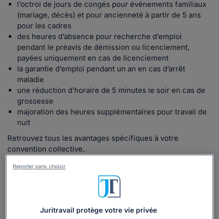
l’octroi de jours de congés pour événements familiaux
(mariage, décès) et pour ancienneté à partir de 5 ans
pour les cadres
des heures d’absence pour recherche d’emploi
pendant le préavis de démission ou licenciement,
payées uniquement en cas de licenciement
la garantie d’emploi pendant un an en cas d’arrêt
maladie
une réduction d’horaire de 5 minutes le soir en cas de
grossesse
majoration des heures supplémentaires pour travail de
nuit
Retrouvez tous les avantages spécifiques à votre
convention collective.
Reporter sans choisir
Lire la suite
Juritravail protège votre vie privée
Champ d'application
de la convention