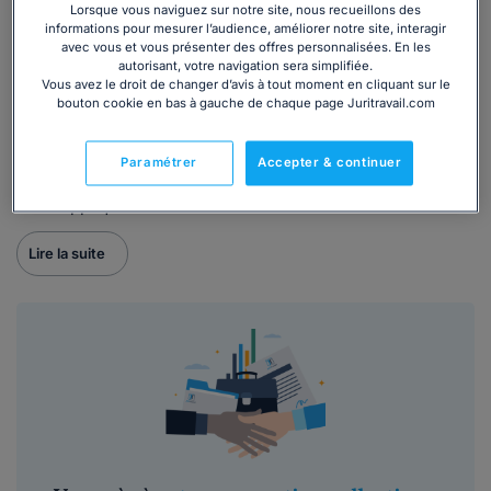
Lorsque vous naviguez sur notre site, nous recueillons des
collective
informations pour mesurer l’audience, améliorer notre site, interagir
avec vous et vous présenter des offres personnalisées. En les
La convention collective de la blanchisserie-teinturerie et
autorisant, votre navigation sera simplifiée.
nettoyage (brochure n°3074) s’applique aux entreprises
Vous avez le droit de changer d’avis à tout moment en cliquant sur le
bouton cookie en bas à gauche de chaque page Juritravail.com
de blanchisserie-teinturerie de gros (nettoyage,
ramassage et livraison de linge...), de détail (y compris
laveries automatiques et dépôts...) et à la location de linge.
Paramétrer
Accepter & continuer
Elle s’applique sur le territoire national.
Lire la suite