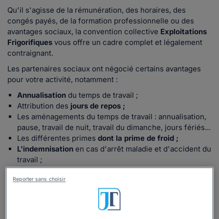
Qu'il s'agisse de la rémunération, des horaires, des
congés payés, de la formation professionnelle ou des
avantages sociaux, la convention collective
Exploitations
Frigorifiques
vous offre un cadre complet et légalement
contraignant.
Les partenaires sociaux ont négocié certains avantages
pour votre activité, notamment :
Annualisation
du temps de travail ;
Attribution des
jours de repos ;
Les aménagements du temps de travail : annualisation,
pause, travail de nuit, travail du dimanche, jours fériés...
Les différentes primes
dont la prime de froid ;
L'indemnisation
en cas d'arrêt maladie et d'accident du
travail ;
Retrouvez tous les avantages spécifiques à votre
Reporter sans choisir
convention collective.
Lire la suite