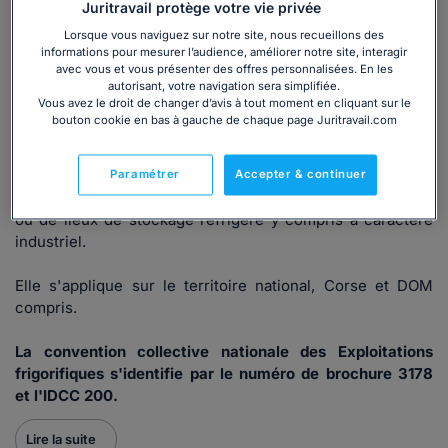
Juritravail protège votre vie privée
Lorsque vous naviguez sur notre site, nous recueillons des
informations pour mesurer l’audience, améliorer notre site, interagir
Champ d'application
de la convention
avec vous et vous présenter des offres personnalisées. En les
collective
autorisant, votre navigation sera simplifiée.
Vous avez le droit de changer d’avis à tout moment en cliquant sur le
bouton cookie en bas à gauche de chaque page Juritravail.com
La convention collective des exploitations frigorifiques
(brochure JO n°3178) concerne les entreprises dont
l'activité principale ou exclusive est l'exploitation pour
Paramétrer
Accepter & continuer
compte de tiers d'installations d'entreposage frigorifique
ou de lieux de stockage réfrigéré y compris à caractère
industriel.
Elle s'applique sur le territoire national, Corse et DOM
compris.
La convention collective nationale des Exploitations
frigorifiques s'identifie par le numéro de brochure 3178
et l'IDCC 200.
Lire la suite