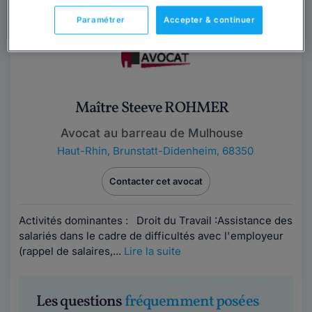
Paramétrer
Accepter & continuer
Maître Steeve ROHMER
Avocat au barreau de Mulhouse
Haut-Rhin
,
Brunstatt-Didenheim, 68350
Contacter cet avocat
Activités dominantes : Droit du Travail :Assistance des
salariés dans le cadre de difficultés avec l'employeur
(rappel de salaires,...
Lire la suite
Les questions
fréquemment posées