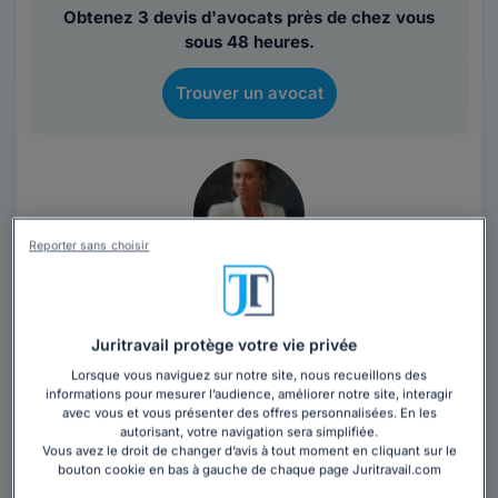
Obtenez 3 devis d'avocats près de chez vous
sous 48 heures.
Trouver un avocat
Reporter sans choisir
Maître Aurélie CÉCI
Paris
,
Paris 8ème, 75008
Juritravail protège votre vie privée
Lorsque vous naviguez sur notre site, nous recueillons des
Contacter cet avocat
informations pour mesurer l’audience, améliorer notre site, interagir
avec vous et vous présenter des offres personnalisées. En les
autorisant, votre navigation sera simplifiée.
Cabinet d'avocats spécialisé en Droit de la Propriété
Vous avez le droit de changer d’avis à tout moment en cliquant sur le
Intellectuelle
bouton cookie en bas à gauche de chaque page Juritravail.com