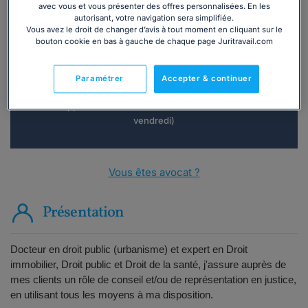
avec vous et vous présenter des offres personnalisées. En les
autorisant, votre navigation sera simplifiée.
Vous souhaitez une consultation par
Vous avez le droit de changer d’avis à tout moment en cliquant sur le
téléphone ?
bouton cookie en bas à gauche de chaque page Juritravail.com
Consulter immédiatement
Paramétrer
Accepter & continuer
ou appelez le
01 75 75 42 33
(8h à 21h du lundi au
vendredi)
Vous êtes avocat ?
Présentation
Docteur en droit public (urbanisme) et expert en Droit
immobilier, Droit public et Droit de la santé, j'assure auprès de
mes clients un rôle de conseil et/ou de représentation en justice,
en utilisant tous les moyens à ma disposition.