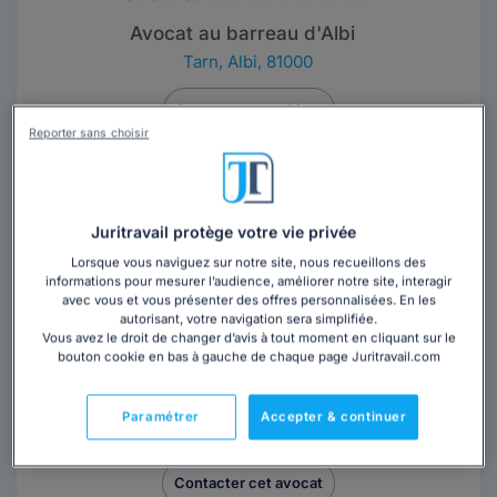
Avocat au barreau d'Albi
Tarn
,
Albi, 81000
Contacter ce cabinet
Reporter sans choisir
Juritravail protège votre vie privée
Lorsque vous naviguez sur notre site, nous recueillons des
informations pour mesurer l’audience, améliorer notre site, interagir
avec vous et vous présenter des offres personnalisées. En les
Maître Adeline HERVE
autorisant, votre navigation sera simplifiée.
Vous avez le droit de changer d’avis à tout moment en cliquant sur le
bouton cookie en bas à gauche de chaque page Juritravail.com
Avocat au barreau de Rennes
Ille-et-Vilaine
,
Rennes, 35000
Paramétrer
Accepter & continuer
13 années d'expérience
Contacter cet avocat