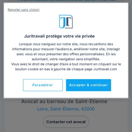
cabinet ?
Reporter sans choisir
Obtenez 3 devis d'avocats près de chez vous
sous 48 heures.
Juritravail protège votre vie privée
Trouver un avocat
Lorsque vous naviguez sur notre site, nous recueillons des
informations pour mesurer l’audience, améliorer notre site, interagir
avec vous et vous présenter des offres personnalisées. En les
autorisant, votre navigation sera simplifiée.
Vous avez le droit de changer d’avis à tout moment en cliquant sur le
bouton cookie en bas à gauche de chaque page Juritravail.com
Paramétrer
Accepter & continuer
Maître Jean-Pierre COCHET
Avocat au barreau de Saint-Etienne
Loire
,
Saint-Étienne, 42000
Contacter cet avocat